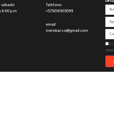
ENTÉ
 sábado:
Teléfono:
s 6:00 p.m
+573016903099
email:
merobar.co@gmail.com
Es
dato