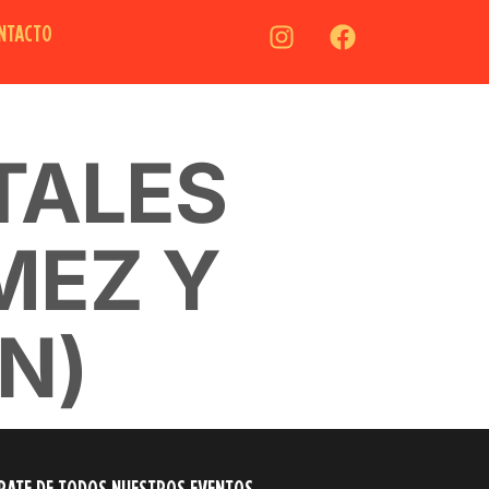
NTACTO
TALES
MEZ Y
N)