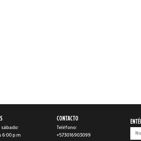
S
CONTACTO
ENTÉ
 sábado:
Teléfono:
s 6:00 p.m
+573016903099